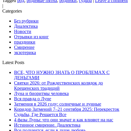
Tagged
род
,
родимые пятна
,
родинки
,
судьба
|
Leave a comment
|
Categories
Без рубрики
Диалектика
Новости
Отрывки из книг
праздники
Смирение
экзотерика
Latest Posts
ВСЕ, ЧТО НУЖНО ЗНАТЬ О ПРОБЛЕМАХ С
ДЕНЬГАМИ
Святки 2026: от Рождественских колядок до
Крещенских традиций
Луна и биоритмы человека
Вся правда о Луне
Затмения в 2026 году: солнечные и лунные
Коридор Затмений 7–21 сентября 2025: Перекресток
Судьбы, Где Решается Все
4 фазы Луны: что они значат и как влияют на нас
Истинное смирение. Диалектика
Все получится, если в душе любовь