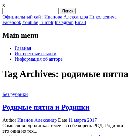
x
Найти:
Официальный сайт Иванова Александра Николаевича
Facebook
Youtube
Tumblr
Instagram
Email
Main menu
Skip
Главная
to
Интересные ссылки
content
Информация об авторе
Tag Archives:
родимые пятна
Без рубрики
Родимые пятна и Родинки
Author
Иванов Александр
Date
11 марта 2017
Само слово «родинка» имеет в себе корень РОД. Родинки —
это одна из тех...