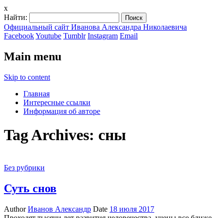
x
Найти:
Официальный сайт Иванова Александра Николаевича
Facebook
Youtube
Tumblr
Instagram
Email
Main menu
Skip to content
Главная
Интересные ссылки
Информация об авторе
Tag Archives:
сны
Без рубрики
Суть снов
Author
Иванов Александр
Date
18 июля 2017
Проходят тысячи лет развития человечества, учены все ближе