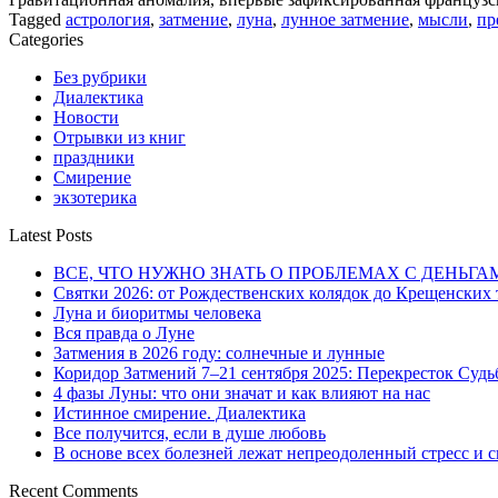
Tagged
астрология
,
затмение
,
луна
,
лунное затмение
,
мысли
,
пр
Categories
Без рубрики
Диалектика
Новости
Отрывки из книг
праздники
Смирение
экзотерика
Latest Posts
ВСЕ, ЧТО НУЖНО ЗНАТЬ О ПРОБЛЕМАХ С ДЕНЬГА
Святки 2026: от Рождественских колядок до Крещенских
Луна и биоритмы человека
Вся правда о Луне
Затмения в 2026 году: солнечные и лунные
Коридор Затмений 7–21 сентября 2025: Перекресток Судь
4 фазы Луны: что они значат и как влияют на нас
Истинное смирение. Диалектика
Все получится, если в душе любовь
В основе всех болезней лежат непреодоленный стресс и
Recent Comments