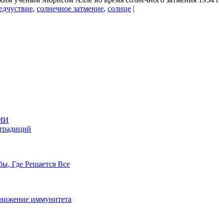
едчуствие
,
солнечное затмение
,
солнце
|
МИ
 традиций
бы, Где Решается Все
 снижение иммунитета