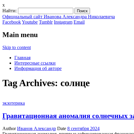
x
Найти:
Официальный сайт Иванова Александра Николаевича
Facebook
Youtube
Tumblr
Instagram
Email
Main menu
Skip to content
Главная
Интересные ссылки
Информация об авторе
Tag Archives:
солнце
экзотерика
Гравитационная аномалия солнечных з
Author
Иванов Александр
Date
8 сентября 2024
Гравитационная аномалия, впервые зафиксированная французск