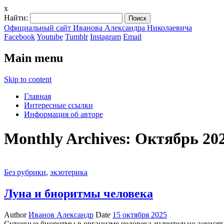
x
Найти:
Официальный сайт Иванова Александра Николаевича
Facebook
Youtube
Tumblr
Instagram
Email
Main menu
Skip to content
Главная
Интересные ссылки
Информация об авторе
Monthly Archives:
Октябрь 20
Без рубрики
,
экзотерика
Луна и биоритмы человека
Author
Иванов Александр
Date
15 октября 2025
Суточные биоритмы в организме человека значительно зависят 