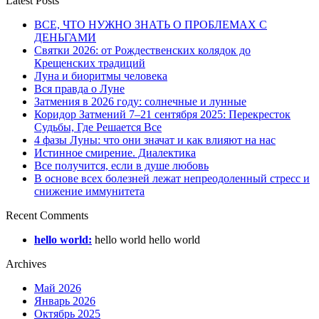
Latest Posts
ВСЕ, ЧТО НУЖНО ЗНАТЬ О ПРОБЛЕМАХ С
ДЕНЬГАМИ
Святки 2026: от Рождественских колядок до
Крещенских традиций
Луна и биоритмы человека
Вся правда о Луне
Затмения в 2026 году: солнечные и лунные
Коридор Затмений 7–21 сентября 2025: Перекресток
Судьбы, Где Решается Все
4 фазы Луны: что они значат и как влияют на нас
Истинное смирение. Диалектика
Все получится, если в душе любовь
В основе всех болезней лежат непреодоленный стресс и
снижение иммунитета
Recent Comments
hello world:
hello world hello world
Archives
Май 2026
Январь 2026
Октябрь 2025