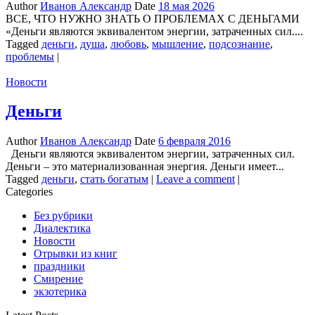
Author
Иванов Александр
Date
18 мая 2026
ВСЕ, ЧТО НУЖНО ЗНАТЬ О ПРОБЛЕМАХ С ДЕНЬГАМИ
«Деньги являются эквивалентом энергии, затраченных сил....
Tagged
деньги
,
душа
,
любовь
,
мышление
,
подсознание
,
проблемы
|
Новости
Деньги
Author
Иванов Александр
Date
6 февраля 2016
Деньги являются эквивалентом энергии, затраченных сил.
Деньги – это материализованная энергия. Деньги имеет...
Tagged
деньги
,
стать богатым
|
Leave a comment
|
Categories
Без рубрики
Диалектика
Новости
Отрывки из книг
праздники
Смирение
экзотерика