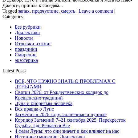
Джерси, пришла к соседям...
Tagged
запах
,
предчуствие
,
смерть
|
Leave a comment
|
Categories
Без рубрики
Диалектика
Новости
Отрывки из книг
праздники
Смирение
экзотерика
Latest Posts
ВСЕ, ЧТО НУЖНО ЗНАТЬ О ПРОБЛЕМАХ С
ДЕНЬГАМИ
Святки 2026: от Рождественских колядок до
Крещенских традиций
Луна и биоритмы человека
Вся правда о Луне
Затмения в 2026 году: солнечные и лунные
Коридор Затмений 7–21 сентября 2025: Перекресток
Судьбы, Где Решается Все
4 фазы Луны: что они значат и как влияют на нас
Истинное смирение. Диалектика