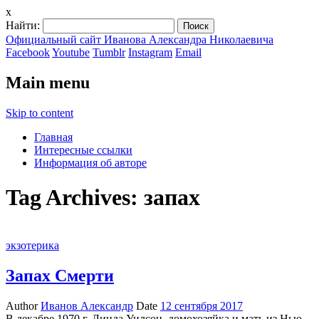
x
Найти:
Официальный сайт Иванова Александра Николаевича
Facebook
Youtube
Tumblr
Instagram
Email
Main menu
Skip to content
Главная
Интересные ссылки
Информация об авторе
Tag Archives:
запах
экзотерика
Запах Смерти
Author
Иванов Александр
Date
12 сентября 2017
В декабре 1970 г. Линда Уилсон, домохозяйка и мать из Нью-