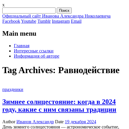
x
Найти:
Официальный сайт Иванова Александра Николаевича
Facebook
Youtube
Tumblr
Instagram
Email
Main menu
Skip
Главная
to
Интересные ссылки
content
Информация об авторе
Tag Archives:
Равнодействие
праздники
Зимнее солнцестояние: когда в 2024
году, какие с ним связаны традиции
Author
Иванов Александр
Date
19 декабря 2024
День зимнего солнцестояния — астрономическое событие,