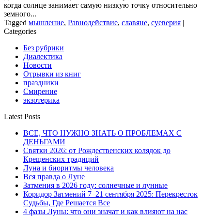
когда солнце занимает самую низкую точку относительно
земного...
Tagged
мышление
,
Равнодействие
,
славяне
,
суеверия
|
Categories
Без рубрики
Диалектика
Новости
Отрывки из книг
праздники
Смирение
экзотерика
Latest Posts
ВСЕ, ЧТО НУЖНО ЗНАТЬ О ПРОБЛЕМАХ С
ДЕНЬГАМИ
Святки 2026: от Рождественских колядок до
Крещенских традиций
Луна и биоритмы человека
Вся правда о Луне
Затмения в 2026 году: солнечные и лунные
Коридор Затмений 7–21 сентября 2025: Перекресток
Судьбы, Где Решается Все
4 фазы Луны: что они значат и как влияют на нас