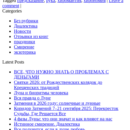
Tagged
предсказание
,
рука
,
хиромантия
,
хирономия
|
Leave a
comment
|
Categories
Без рубрики
Диалектика
Новости
Отрывки из книг
праздники
Смирение
экзотерика
Latest Posts
ВСЕ, ЧТО НУЖНО ЗНАТЬ О ПРОБЛЕМАХ С
ДЕНЬГАМИ
Святки 2026: от Рождественских колядок до
Крещенских традиций
Луна и биоритмы человека
Вся правда о Луне
Затмения в 2026 году: солнечные и лунные
Коридор Затмений 7–21 сентября 2025: Перекресток
Судьбы, Где Решается Все
4 фазы Луны: что они значат и как влияют на нас
Истинное смирение. Диалектика
Все получится, если в душе любовь