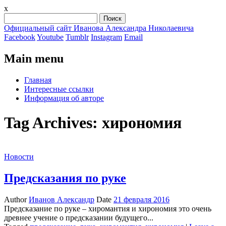
x
Найти:
Официальный сайт Иванова Александра Николаевича
Facebook
Youtube
Tumblr
Instagram
Email
Main menu
Skip
Главная
to
Интересные ссылки
content
Информация об авторе
Tag Archives:
хирономия
Новости
Предсказания по руке
Author
Иванов Александр
Date
21 февраля 2016
Предсказание по руке – хиромантия и хирономия это очень
древнее учение о предсказании будущего...