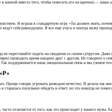
 в ванной вместо того, чтобы повесить его на крючок) — ваша зл
чувствую. Я играла в стандартную игру «Ты должен знать, почем
о ведут себя равнодушно. Я все еще учусь и иногда мужу приходи
а не переставайте ходить на свидания со своим супругом. Даже 
гулярно проводить время наедине друг с другом. Не говорите о с
ак поддерживается наша эмоциональная связь и мы узнаем что-то
 «Р»
ьез. Проще говоря, угрожать разводом нечестно. Я делала так мн
и старалась посильнее обидеть в ответ, но это никогда не помог
е, часто отличается от того, как это происходит у вашего мужа.