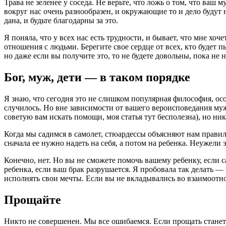
Трава не зеленее у соседа. Не верьте, что ложь о том, что ва
вокруг нас очень разнообразен, и окружающие то и дело будут 
дана, и будьте благодарны за это.
Я поняла, что у всех нас есть трудности, и бывает, что мне х
отношения с людьми. Берегите свое сердце от всех, кто будет п
но даже если вы получите это, то не будете довольны, пока не н
Бог, муж, дети — в таком порядке
Я знаю, что сегодня это не слишком популярная философия, ос
случилось. Но вне зависимости от вашего вероисповедания муж 
советую вам искать помощи, моя статья тут бесполезна), но н
Когда мы садимся в самолет, стюардессы объясняют нам правил
сначала ее нужно надеть на себя, а потом на ребенка. Неужели 
Конечно, нет. Но вы не сможете помочь вашему ребенку, если с
ребенка, если ваш брак разрушается. Я пробовала так делать —
исполнять свои мечты. Если вы не вкладывались во взаимоотно
Прощайте
Никто не совершенен. Мы все ошибаемся. Если прощать стане