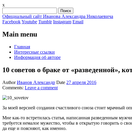
x
Найти:
Официальный сайт Иванова Александра Николаевича
Facebook
Youtube
Tumblr
Instagram
Email
Main menu
Skip
Главная
to
Интересные ссылки
content
Информация об авторе
10 советов о браке от «разведенной», 
Author
Иванов Александр
Date
27 апреля 2016
Comments:
Leave a comment
За моей версией создания счастливого союза стоит мрачный оп
Мне как-то встретилась статья, написанная разведенным мужчи
требуется немалое мужество, чтобы в открытую говорить о свои
да еще и поясняют, как именно.