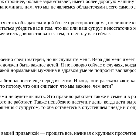
ш муж стройнее, больше зарабатывает, имеет более дорогую машин
напоминать нам, что мы не являемся обладателями всего самого 
очется стать обладательницей более просторного дома, но лишние
ытаться убедить вас в том, что вы или ваш супруг недостаточно 
аучитесь довольствоваться тем, что есть у вас сейчас.
обенно среди матерей, но выслушайте меня. Вера для меня имеет
должен быть важнее детей. Я не говорю сейчас о случаях, когда
икакой нормальный мужчина в здравом уме не попросит вас забро
а безопасности еще перед взлетом. И когда они рассказывают, к
это потому, что они считают, что мы важнее, чем дети?
ами не будете дышать. Это правило работает также в семье и в 
 это не работает. Также неизбежно наступит день, когда дети вы
шения с супругом, то оба останетесь в опустевшем гнезде и с о
т вашей привычкой — прощать все, начиная с крупных просчето