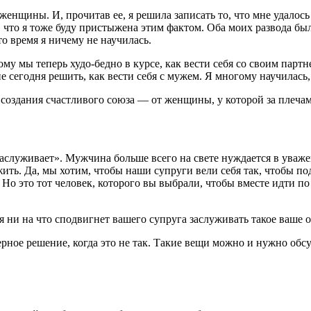
 женщины. И, прочитав ее, я решила записать то, что мне удалось 
т, что я тоже буду пристыжена этим фактом. Оба моих развода б
то время я ничему не научилась.
му мы теперь худо-бедно в курсе, как вести себя со своим партн
егодня решить, как вести себя с мужем. Я многому научилась, и
создания счастливого союза — от женщины, у которой за плеча
о заслуживает». Мужчина больше всего на свете нуждается в ува
ить. Да, мы хотим, чтобы наши супруги вели себя так, чтобы п
Но это тот человек, которого вы выбрали, чтобы вместе идти по 
я ни на что сподвигнет вашего супруга заслуживать такое ваше
ерное решение, когда это не так. Такие вещи можно и нужно обсу