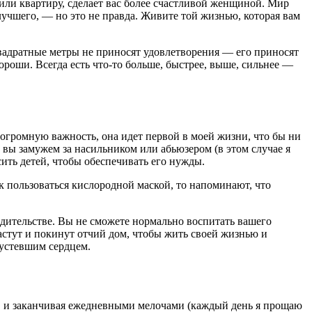
у или квартиру, сделает вас более счастливой женщиной. Мир
лучшего, — но это не правда. Живите той жизнью, которая вам
 квадратные метры не приносят удовлетворения — его приносят
хороши. Всегда есть что-то больше, быстрее, выше, сильнее —
 огромную важность, она идет первой в моей жизни, что бы ни
 вы замужем за насильником или абьюзером (в этом случае я
сить детей, чтобы обеспечивать его нужды.
ак пользоваться кислородной маской, то напоминают, что
родительстве. Вы не сможете нормально воспитать вашего
растут и покинут отчий дом, чтобы жить своей жизнью и
пустевшим сердцем.
в и заканчивая ежедневными мелочами (каждый день я прощаю