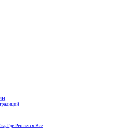
МИ
 традиций
бы, Где Решается Все