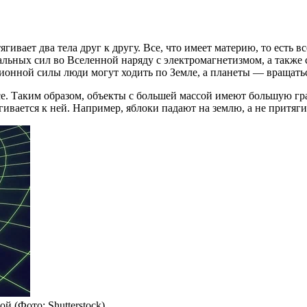
тягивает два тела друг к другу. Все, что имеет материю, то есть
альных сил во Вселенной наряду с электромагнетизмом, а такж
ационной силы люди могут ходить по Земле, а планеты — вращать
се. Таким образом, объекты с большей массой имеют большую г
вается к ней. Например, яблоки падают на землю, а не притягив
й (Фото: Shutterstock)