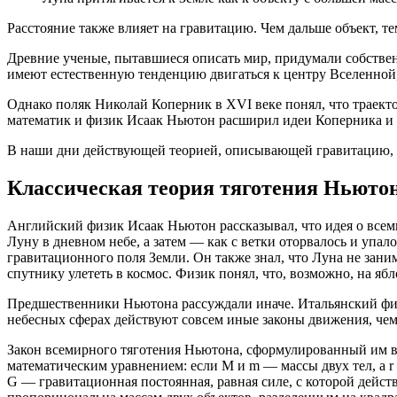
Расстояние также влияет на гравитацию. Чем дальше объект, т
Древние ученые, пытавшиеся описать мир, придумали собствен
имеют естественную тенденцию двигаться к центру Вселенной,
Однако поляк Николай Коперник в XVI веке понял, что траект
математик и физик Исаак Ньютон расширил идеи Коперника и п
В наши дни действующей теорией, описывающей гравитацию, 
Классическая теория тяготения Ньюто
Английский физик Исаак Ньютон рассказывал, что идея о всеми
Луну в дневном небе, а затем — как с ветки оторвалось и упа
гравитационного поля Земли. Он также знал, что Луна не занима
спутнику улететь в космос. Физик понял, что, возможно, на ябл
Предшественники Ньютона рассуждали иначе. Итальянский физи
небесных сферах действуют совсем иные законы движения, чем
Закон всемирного тяготения Ньютона, сформулированный им в 
математическим уравнением: если M и m — массы двух тел, а 
G — гравитационная постоянная, равная силе, с которой действую