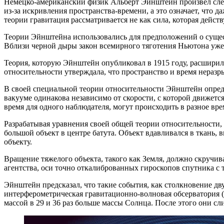
Немецко-американский физик Альберт Эйнштейн произвел сле
из-за искривления пространства-времени, а это означает, что
теории гравитация рассматривается не как сила, которая дейст
Теории Эйнштейна использовались для предположений о сущест
Вблизи черной дыры закон всемирного тяготения Ньютона уже 
Теория, которую Эйнштейн опубликовал в 1915 году, расширила
относительности утверждала, что пространство и время неразр
В своей специальной теории относительности Эйнштейн определ
вакууме одинакова независимо от скорости, с которой движется
время для одного наблюдателя, могут происходить в разное вре
Разрабатывая уравнения своей общей теории относительности,
большой объект в центре батута. Объект вдавливался в ткань, 
объекту.
Вращение тяжелого объекта, такого как Земля, должно скручив
агентства, оси точно откалиброванных гироскопов спутника с 
Эйнштейн предсказал, что такие события, как столкновение дв
интерферометрическая гравитационно-волновая обсерватория (
массой в 29 и 36 раз больше массы Солнца. После этого они с