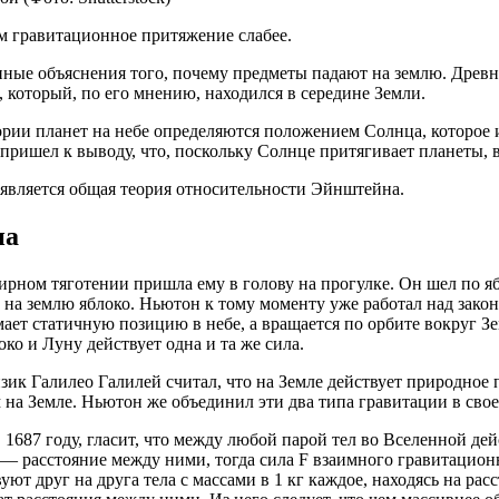
ем гравитационное притяжение слабее.
ные объяснения того, почему предметы падают на землю. Древн
 который, по его мнению, находился в середине Земли.
ории планет на небе определяются положением Солнца, которое 
ришел к выводу, что, поскольку Солнце притягивает планеты, в
является общая теория относительности Эйнштейна.
на
рном тяготении пришла ему в голову на прогулке. Он шел по яб
ло на землю яблоко. Ньютон к тому моменту уже работал над зак
ет статичную позицию в небе, а вращается по орбите вокруг Земли
око и Луну действует одна и та же сила.
к Галилео Галилей считал, что на Земле действует природное 
 на Земле. Ньютон же объединил эти два типа гравитации в свое
1687 году, гласит, что между любой парой тел во Вселенной де
r — расстояние между ними, тогда сила F взаимного гравитацио
т друг на друга тела с массами в 1 кг каждое, находясь на расст