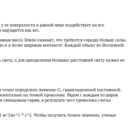
у ее поверхности в равной мере воздействует на все
 ощущается как вес.
мная масса Земли означает, что требуется гораздо больше силы,
рно и в более широком контексте. Каждый объект во Вселенной
 света, а для преодоления больших расстояний свету нужно не
 точно определить значение G, гравитационной постоянной.
изонтально на тонкой проволоке. Рядом с каждым из шаров
свинцовым гирям, в результате чего проволока слегка
 м^3/кг^1 * с^2. Чтобы получить точное значение, ученые