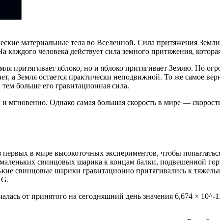
ческие материальные тела во Вселенной. Сила притяжения Земли 
На каждого человека действует сила земного притяжения, которая
мля притягивает яблоко, но и яблоко притягивает Землю. Но огро
ет, а Земля остается практически неподвижной. То же самое ве
 тем больше его гравитационная сила.
и мгновенно. Однако самая большая скорость в мире — скорость
 первых в мире высокоточных экспериментов, чтобы попытаться
 маленьких свинцовых шарика к концам балки, подвешенной гор
кие свинцовые шарики гравитационно притягивались к тяжелым 
 G.
алась от принятого на сегодняшний день значения 6,674 × 10^-11