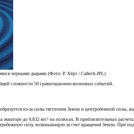
ся черными дырами (Фото: Р. Хёрт / Caltech-JPL)
общей сложности 50 гравитационно-волновых событий.
 образуется из-за силы тяготения Земли и центробежной силы, 
на экваторе до 9,832 м/с² на полюсах. В приблизительных расчет
нтробежную силу, возникающую за счет вращения Земли. При под