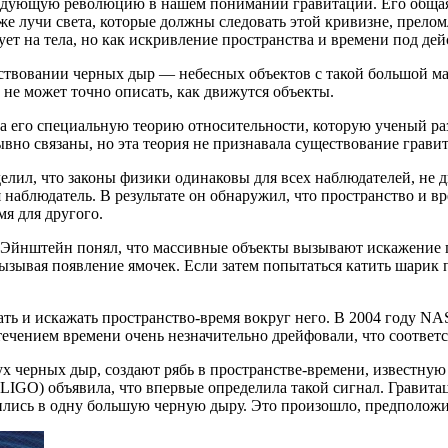
дующую революцию в нашем понимании гравитации. Его общая т
 даже лучи света, которые должны следовать этой кривизне, пре
вует на тела, но как искривление пространства и времени под де
вовании черных дыр — небесных объектов с такой большой масс
не может точно описать, как движутся объекты.
 его специальную теорию относительности, которую ученый разр
ывно связаны, но эта теория не признавала существование грави
ил, что законы физики одинаковы для всех наблюдателей, не дв
 наблюдатель. В результате он обнаружил, что пространство и в
мя для другого.
 Эйнштейн понял, что массивные объекты вызывают искажение п
вызывая появление ямочек. Если затем попытаться катить шарик п
ать и искажать пространство-время вокруг него. В 2004 году N
течением времени очень незначительно дрейфовали, что соответ
ух черных дыр, создают рябь в пространстве-времени, известную
LIGO) объявила, что впервые определила такой сигнал. Гравит
лились в одну большую черную дыру. Это произошло, предположит