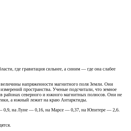
сти, где гравитация сильнее, а синим — где она слабее
т величины напряженности магнитного поля Земли. Они
измерений пространства. Ученые подсчитали, что земное
ет в районах северного и южного магнитных полюсов. Они не
тики, а южный лежит на краю Антарктиды.
— 0,9, на Луне — 0,16, на Марсе — 0,37, на Юпитере — 2,6.
ятся.