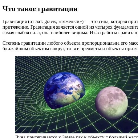
Что такое гравитация
Гравитация (от лат. gravis, «тяжелый») — это сила, которая при
притяжение. Гравитация является одной из четырех фундамент
самая слабая сила, она наиболее видима. Из-за работы гравит
Степень гравитации любого объекта пропорциональна его мас
ближайшим объектом вокруг, то все предметы и объекты притяги
Луна притягивается к Земле как к объекту с большей массо