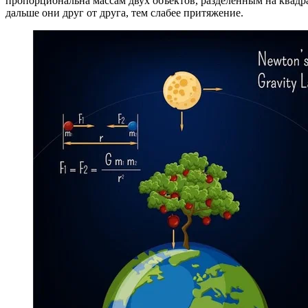
пропорциональна массам двух объектов, разделенным на квадра
дальше они друг от друга, тем слабее притяжение.