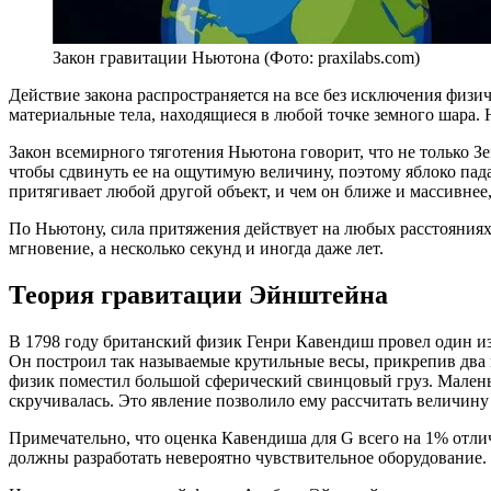
Закон гравитации Ньютона (Фото: praxilabs.com)
Действие закона распространяется на все без исключения физи
материальные тела, находящиеся в любой точке земного шара. 
Закон всемирного тяготения Ньютона говорит, что не только Зе
чтобы сдвинуть ее на ощутимую величину, поэтому яблоко пада
притягивает любой другой объект, и чем он ближе и массивнее,
По Ньютону, сила притяжения действует на любых расстояниях 
мгновение, а несколько секунд и иногда даже лет.
Теория гравитации Эйнштейна
В 1798 году британский физик Генри Кавендиш провел один из
Он построил так называемые крутильные весы, прикрепив два
физик поместил большой сферический свинцовый груз. Малень
скручивалась. Это явление позволило ему рассчитать величину
Примечательно, что оценка Кавендиша для G всего на 1% отлич
должны разработать невероятно чувствительное оборудование.