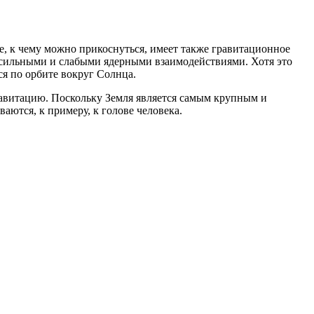
 все, к чему можно прикоснуться, имеет также гравитационное
е сильными и слабыми ядерными взаимодействиями. Хотя это
ся по орбите вокруг Солнца.
равитацию. Поскольку Земля является самым крупным и
аются, к примеру, к голове человека.