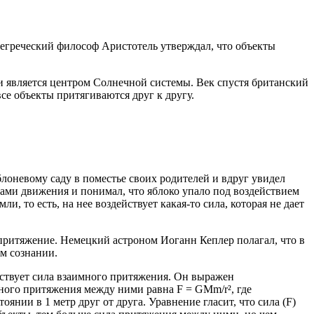
егреческий философ Аристотель утверждал, что объекты
и является центром Солнечной системы. Век спустя британский
се объекты притягиваются друг к другу.
лоневому саду в поместье своих родителей и вдруг увидел
онами движения и понимал, что яблоко упало под воздействием
, то есть, на нее воздействует какая-то сила, которая не дает
притяжение. Немецкий астроном Иоганн Кеплер полагал, что в
м сознании.
йствует сила взаимного притяжения. Он выражен
нного притяжения между ними равна F = GMm/r², где
оянии в 1 метр друг от друга. Уравнение гласит, что сила (F)