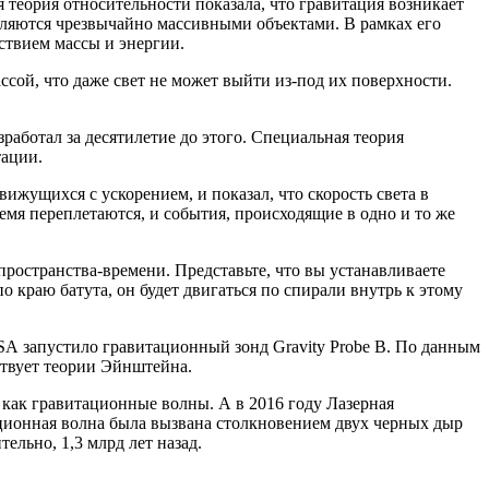
еория относительности показала, что гравитация возникает
ломляются чрезвычайно массивными объектами. В рамках его
йствием массы и энергии.
ой, что даже свет не может выйти из-под их поверхности.
аботал за десятилетие до этого. Специальная теория
тации.
ижущихся с ускорением, и показал, что скорость света в
ремя переплетаются, и события, происходящие в одно и то же
ространства-времени. Представьте, что вы устанавливаете
о краю батута, он будет двигаться по спирали внутрь к этому
ASA запустило гравитационный зонд Gravity Probe B. По данным
ствует теории Эйнштейна.
 как гравитационные волны. А в 2016 году Лазерная
ационная волна была вызвана столкновением двух черных дыр
ельно, 1,3 млрд лет назад.