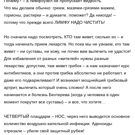
Почему? – а лимфоузел не пропускает жидкость.
Что мы делаем обычно: греем, мазями-грязями мажем,
гормоны, растирки – и думаете, поможет? Да никогда! –
потому что прежде всего ЛИМФУ НАДО ЧИСТИТЬ!
Но сначала надо посмотреть, КТО там живет, сколько их – и
тогда начинать прием лекарств. Но пока мы не узнаем, кто там
живет – ни суставы, ни кожу, ни почки вам вылечить не удастся!
Для избавления от разных «жителей» нужны разные
лекарства: допустим, там живет грибок – а нам назначают курс
антибиотиков, а они против грибка абсолютно не работают, и
даже его подкармливают! И возникает мощнейший грибковый
артрит, вылечить который очень сложно! А после него
начинается и болезнь Бехтерева (когда у человека в один
момент покрутит все суставы) – и все, что хотите…
ЧЕТВЕРТЫЙ плацдарм – НОС, через него выводится основное
количество воздушно-капельной инфекции. Аденоиды
отрезали – убили свой защитный рубеж!