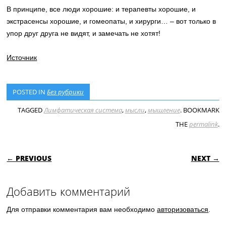
В принципе, все люди хорошие: и терапевты хорошие, и
экстрасенсы хорошие, и гомеопаты, и хирурги… – вот только в
упор друг друга не видят, и замечать не хотят!
Источник
POSTED IN
Без рубрики
TAGGED
Лимфатическая система
,
мысли
,
мышление
. BOOKMARK
THE
permalink
.
POST NAVIGATION
← PREVIOUS
NEXT →
Добавить комментарий
Для отправки комментария вам необходимо
авторизоваться
.