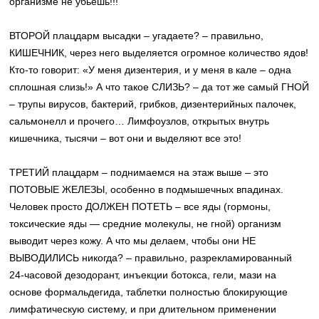
организме не убьешь!!!
ВТОРОЙ плацдарм высадки – угадаете? – правильно,
КИШЕЧНИК, через него выделяется огромное количество ядов!
Кто-то говорит: «У меня дизентерия, и у меня в кале – одна
сплошная слизь!» А что такое СЛИЗЬ? – да тот же самый ГНОЙ
– трупы вирусов, бактерий, грибков, дизентерийных палочек,
сальмонелл и прочего… Лимфоузлов, открытых внутрь
кишечника, тысячи – вот они и выделяют все это!
ТРЕТИЙ плацдарм – поднимаемся на этаж выше – это
ПОТОВЫЕ ЖЕЛЕЗЫ, особенно в подмышечных впадинах.
Человек просто ДОЛЖЕН ПОТЕТЬ – все яды (гормоны,
токсические яды — средние молекулы, не гной) организм
выводит через кожу. А что мы делаем, чтобы они НЕ
ВЫВОДИЛИСЬ никогда? – правильно, разрекламированный
24-часовой дезодорант, инъекции ботокса, гели, мази на
основе формальдегида, таблетки полностью блокирующие
лимфатическую систему, и при длительном применении