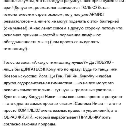
настолько умны, что на каждую разумную бактерию нужен свой
врач! Допустим, ревматолог занимается ТОЛЬКО бета-
гемолитическим стрептококком, но у нас уже АРМИЯ
ревматологов – а ничего не могут поделать с этой бактерией
(она умнее!). А нас лечат совсем в другую сторону, потому что
основная причина – застой и поражение лимфы от
обездвиженности мышц (нам просто лень сделать
гимнастику!).
Голос из зала: «А какую гимнастику лучше?» Да ЛЮБУЮ –
лишь бы ДВИГАТЬСЯ! Кому что по нраву: Будь то танцы или
боевое искусство: Йога, Ци Гун, Тай Чи, Кунг-Фу и любая
другая оздоровительная гимнастика… но не все могут это
осилить самостоятельно – тут нужны грамотные учителя…
Купите книгу Кацудзо Ниши – там все очень просто и доступно
– это одна из самых простых систем. Система Ниши — это не
просто КОМПЛЕКС очень важных правил и упражнений, это
ОБРАЗ ЖИЗНИ, который вырабатывает ПРИВЫЧКУ жить
согласно законам природы.