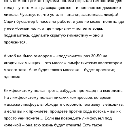
хоть немного двигает руками-ногами (скрытая гимнастика для
тела) – у того мышцы сокращаются – и появляется движение
лимфы. Чувствуете, что устали – значит, застоялась лимфа!
Сидит бухгалтер 8 часов на работе, и уже не может понять, где
у нее «белый нал», а где «черный» – попейте воды,
подвигайтесь, сделайте скрытую гимнастику – оно и
прояснится.
А чтоб не было геморроя – «подскочите» раз 30-50 на
ягодичных мышцах – это массаж лимфатических коллектором
малого таза. А не будет такого массажа – будет простатит,
аденома…
Лимфосистему нельзя греть, забудьте про кварц на всю жизнь!
На лимфосистему нельзя никаких компрессов, во время
массажа лимфоузлы обходите стороной: там живут лейкоциты,
и если вы их прижмете, пройдете против хода потока – вы их
просто уничтожите… Если вы повредите лимфоузел под
коленкой – она всю жизнь будет отекать! Есть такое