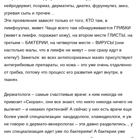
нейродермит, псориаз, дерматиты, диатез, фурункулез, акнэ,
угревая сыпь и прочее…
Эти проявления зависят только от того, КТО там, в
лимфоузлах, живет. Чаще всего там обнаруживаются ГРИБКИ
(живет в лимфе, поражает кожу), на втором месте ГЛИСТЫ, на
третьем – БАКТЕРИИ, на четвертом месте – ВИРУСЫ (они
настолько малы, что в лимфе не живут – они сразу идут в
клетку!) Заметьте: во всех антипсориазных мазях присутствуют
антигрибковые препараты, но кожа – это уже очень отдаленно
от грибка, потому что процесс его развития идет внутри, в
тканях.
Дерматологи – самые счастливые врачи: к ним никогда не
привозит «Скорая», они все знают, что никто никогда ничего не
вылечит – и никаких претензий! А сейчас у них есть врачи еще
более узкой специализации: кандидологи, хламидиологи, я уж
не говорю о дермато-венерологах – эти давно разделились.., у
них специализация идет уже по бактериям! А бактерии уже