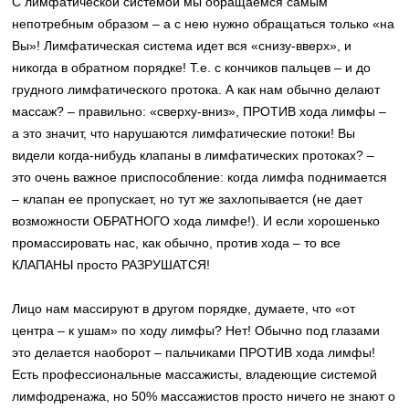
С лимфатической системой мы обращаемся самым
непотребным образом – а с нею нужно обращаться только «на
Вы»! Лимфатическая система идет вся «снизу-вверх», и
никогда в обратном порядке! Т.е. с кончиков пальцев – и до
грудного лимфатического протока. А как нам обычно делают
массаж? – правильно: «сверху-вниз», ПРОТИВ хода лимфы –
а это значит, что нарушаются лимфатические потоки! Вы
видели когда-нибудь клапаны в лимфатических протоках? –
это очень важное приспособление: когда лимфа поднимается
– клапан ее пропускает, но тут же захлопывается (не дает
возможности ОБРАТНОГО хода лимфе!). И если хорошенько
промассировать нас, как обычно, против хода – то все
КЛАПАНЫ просто РАЗРУШАТСЯ!
Лицо нам массируют в другом порядке, думаете, что «от
центра – к ушам» по ходу лимфы? Нет! Обычно под глазами
это делается наоборот – пальчиками ПРОТИВ хода лимфы!
Есть профессиональные массажисты, владеющие системой
лимфодренажа, но 50% массажистов просто ничего не знают о