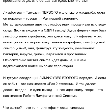
пространство должно оставаться идеально чистым!
Лимфоузел = Таможня ПЕРВОГО маленького масштаба, если
он поражен – говорят: «Рак первой степени».
Метастазирование идет по лимфоузлам, прокачивая всю воду
сюда. Десять входов – и ОДИН выход! Здесь ферментная база
лимфоцитов-макрофагов, они здесь живут. Лимфоузел – это
помещение, в котором живут живые макрофаги, лимфоциты-Т,
лимфоциты-В, они, фильтруя эту жидкость, уничтожают
бактерии, вирусы, грибки, паразитов и простейших.
Относительно чистая лимфа идет дальше, и к ней
подключаются более широкие территории.
И тут уже следующий ЛИМФОУЗЕЛ ВТОРОГО порядка. И если
он забит – это называется «Рак 2 степени». И так далее:
десять входов – и один выход… и все идет снизу-вверх – это
называется Работа Лимфатической Системы.
Что важно? – это то, что лимфатическая система –