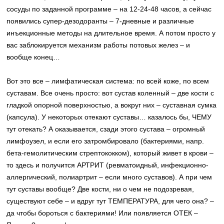
сосуды по заданной программе – на 12-24-48 часов, а сейчас
появились супер-дезодоранты – 7-дневные и различные
инъекционные методы на длительное время. А потом просто у
вас заблокируется механизм работы потовых желез – и
вообще конец…
Вот это все – лимфатическая система: по всей коже, по всем
суставам. Все очень просто: вот сустав коленный – две кости с
гладкой опорной поверхностью, а вокруг них – суставная сумка
(капсула). У некоторых отекают суставы… казалось бы, ЧЕМУ
тут отекать? А оказывается, сзади этого сустава – огромный
лимфоузел, и если его затромбировало (бактериями, напр.
бета-гемолитическим стрептококком), который живет в крови –
то здесь и получится АРТРИТ (ревматоидный, инфекционно-
аллергический, полиартрит – если много суставов). А при чем
тут суставы вообще? Две кости, ни о чем не подозревая,
существуют себе – и вдруг тут ТЕМПЕРАТУРА, для чего она? –
да чтобы бороться с бактериями! Или появляется ОТЕК –