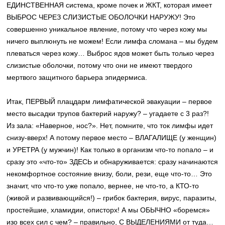
ЕДИНСТВЕННАЯ система, кроме почек и ЖКТ, которая имеет
ВЫБРОС ЧЕРЕЗ СЛИЗИСТЫЕ ОБОЛОЧКИ НАРУЖУ! Это
совершенно уникальное явление, потому что через кожу мы
ничего выплюнуть не можем! Если лимфа сломана – мы будем
плеваться через кожу… Выброс ядов может быть только через
слизистые оболочки, потому что они не имеют твердого
мертвого защитного барьера эпидермиса.
Итак, ПЕРВЫЙ плацдарм лимфатической эвакуации – первое
место высадки трупов бактерий наружу? – угадаете с 3 раз?!
Из зала: «Наверное, нос?». Нет, помните, что ток лимфы идет
снизу-вверх! А потому первое место – ВЛАГАЛИЩЕ (у женщин)
и УРЕТРА (у мужчин)! Как только в организм что-то попало – и
сразу это «что-то» ЗДЕСЬ и обнаруживается: сразу начинаются
некомфортное состояние внизу, боли, рези, еще что-то… Это
значит, что что-то уже попало, вернее, не что-то, а КТО-то
(живой и развивающийся!) – грибок бактерия, вирус, паразиты,
простейшие, хламидии, описторх! А мы ОБЫЧНО «боремся»
изо всех сил с чем? – правильно, С ВЫДЕЛЕНИЯМИ от туда…