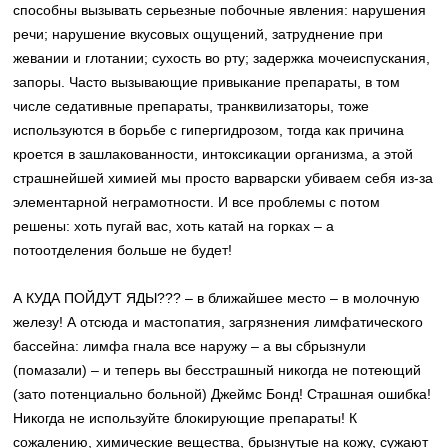
способны вызывать серьезные побочные явления: нарушения
речи; нарушение вкусовых ощущений, затруднение при
жевании и глотании; сухость во рту; задержка мочеиспускания,
запоры. Часто вызывающие привыкание препараты, в том
числе седативные препараты, транквилизаторы, тоже
используются в борьбе с гипергидрозом, тогда как причина
кроется в зашлакованности, интоксикации организма, а этой
страшнейшей химией мы просто варварски убиваем себя из-за
элементарной неграмотности. И все проблемы с потом
решены: хоть пугай вас, хоть катай на горках – а
потоотделения больше не будет!
А КУДА ПОЙДУТ ЯДЫ??? – в ближайшее место – в молочную
железу! А отсюда и мастопатия, загрязнения лимфатического
бассейна: лимфа гнала все наружу – а вы сбрызнули
(помазали) – и теперь вы бесстрашный никогда не потеющий
(зато потенциально больной) Джеймс Бонд! Страшная ошибка!
Никогда не используйте блокирующие препараты! К
сожалению, химические вещества, брызнутые на кожу, сужают