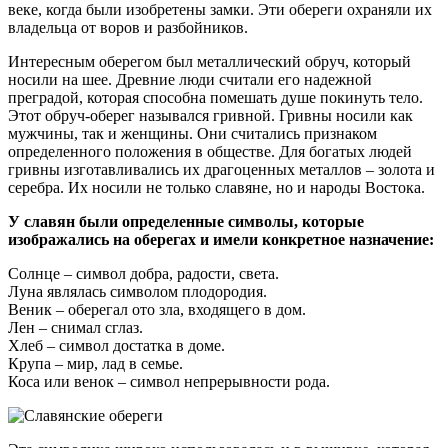
веке, когда были изобретены замки. Эти обереги охраняли их
владельца от воров и разбойников.
Интересным оберегом был металлический обруч, который
носили на шее. Древние люди считали его надежной
преградой, которая способна помешать душе покинуть тело.
Этот обруч-оберег назывался гривной. Гривны носили как
мужчины, так и женщины. Они считались признаком
определенного положения в обществе. Для богатых людей
гривны изготавливались их драгоценных металлов – золота и
серебра. Их носили не только славяне, но и народы Востока.
У славян были определенные символы, которые
изображались на оберегах и имели конкретное назначение:
Солнце – символ добра, радости, света.
Луна являлась символом плодородия.
Веник – оберегал ото зла, входящего в дом.
Лен – снимал сглаз.
Хлеб – символ достатка в доме.
Крупа – мир, лад в семье.
Коса или венок – символ непрерывности рода.