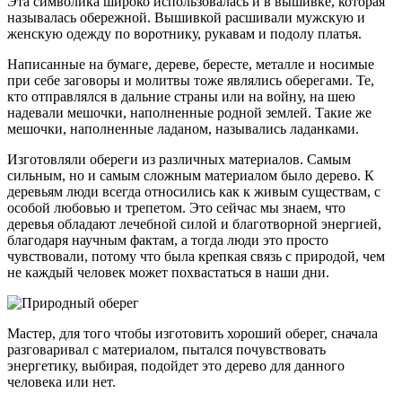
Эта символика широко использовалась и в вышивке, которая
называлась обережной. Вышивкой расшивали мужскую и
женскую одежду по воротнику, рукавам и подолу платья.
Написанные на бумаге, дереве, бересте, металле и носимые
при себе заговоры и молитвы тоже являлись оберегами. Те,
кто отправлялся в дальние страны или на войну, на шею
надевали мешочки, наполненные родной землей. Такие же
мешочки, наполненные ладаном, назывались ладанками.
Изготовляли обереги из различных материалов. Самым
сильным, но и самым сложным материалом было дерево. К
деревьям люди всегда относились как к живым существам, с
особой любовью и трепетом. Это сейчас мы знаем, что
деревья обладают лечебной силой и благотворной энергией,
благодаря научным фактам, а тогда люди это просто
чувствовали, потому что была крепкая связь с природой, чем
не каждый человек может похвастаться в наши дни.
Мастер, для того чтобы изготовить хороший оберег, сначала
разговаривал с материалом, пытался почувствовать
энергетику, выбирая, подойдет это дерево для данного
человека или нет.