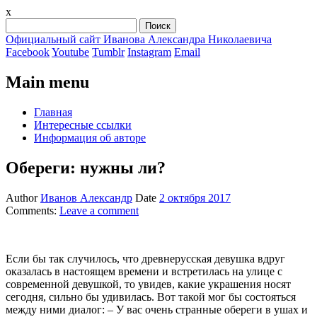
x
Найти:
Официальный сайт Иванова Александра Николаевича
Facebook
Youtube
Tumblr
Instagram
Email
Main menu
Skip
Главная
to
Интересные ссылки
content
Информация об авторе
Обереги: нужны ли?
Author
Иванов Александр
Date
2 октября 2017
Comments:
Leave a comment
Если бы так случилось, что древнерусская девушка вдруг
оказалась в настоящем времени и встретилась на улице с
современной девушкой, то увидев, какие украшения носят
сегодня, сильно бы удивилась. Вот такой мог бы состояться
между ними диалог: – У вас очень странные обереги в ушах и