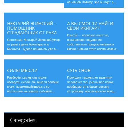
основном потому, что он идет в...
НЕКТАРИЙ ЭГИНСКИЙ –
А ВЫ СМОГЛИ НАЙТИ
ПОМОЩНИК
СВОЙ ИКИГАЙ?
СТРАДАЮЩИХ ОТ РАКА
Икигай — японское понятие,
Святитель Нектарий Эгинский умер
означающее ощущение
от рака в день Архистратига
собственного предназначения в
Михаила. Чудеса начались уже в...
жизни. Смысл этого слова можно...
СИЛЫ МЫСЛИ
СУТЬ СНОВ
Разберём как мысль может
Проходят тысячи лет развития
обладать силой. Как мысли вообще
человечества, учены все ближе
могут взаимодействовать со
подбираются к физическому
вселенной, вызывать события...
устройству человеческого тела,...
Categories