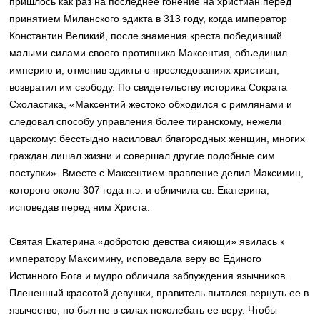
пришлось как раз на последнее гонение на христиан перед
принятием Миланского эдикта в 313 году, когда император
Константин Великий, после знамения креста победивший
малыми силами своего противника Максентия, объединил
империю и, отменив эдикты о преследованиях христиан,
возвратил им свободу. По свидетельству историка Сократа
Схоластика, «Максентий жестоко обходился с римлянами и
следовал способу управления более тиранскому, нежели
царскому: бесстыдно насиловал благородных женщин, многих
граждан лишал жизни и совершал другие подобные сим
поступки». Вместе с Максентием правление делил Максимин,
которого около 307 года н.э. и обличила св. Екатерина,
исповедав перед ним Христа.
Святая Екатерина «добротою девства сияющи» явилась к
императору Максимину, исповедала веру во Единого
Истинного Бога и мудро обличила заблуждения язычников.
Плененный красотой девушки, правитель пытался вернуть ее в
язычество, но был не в силах поколебать ее веру. Чтобы