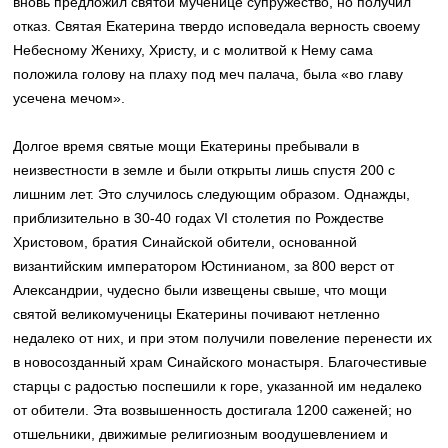
вновь предложил святой мученице супружество, но получил
отказ. Святая Екатерина твердо исповедала верность своему
Небесному Жениху, Христу, и с молитвой к Нему сама
положила голову на плаху под меч палача, была «во главу
усечена мечом».
Долгое время святые мощи Екатерины пребывали в
неизвестности в земле и были открыты лишь спустя 200 с
лишним лет. Это случилось следующим образом. Однажды,
приблизительно в 30-40 годах VI столетия по Рождестве
Христовом, братия Синайской обители, основанной
византийским императором Юстинианом, за 800 верст от
Александрии, чудесно были извещены свыше, что мощи
святой великомученицы Екатерины почивают нетленно
недалеко от них, и при этом получили повеление перенести их
в новосозданный храм Синайского монастыря. Благочестивые
старцы с радостью поспешили к горе, указанной им недалеко
от обители. Эта возвышенность достигала 1200 саженей; но
отшельники, движимые религиозным воодушевлением и