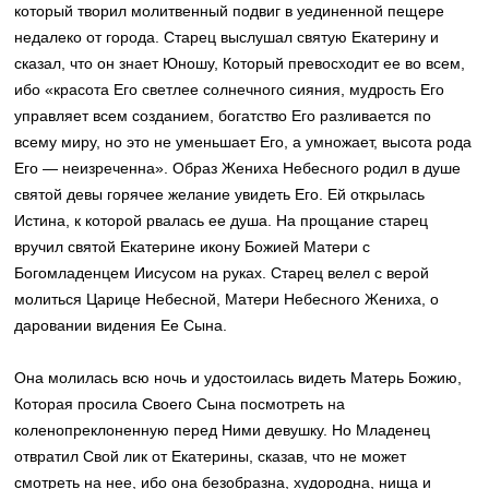
который творил молитвенный подвиг в уединенной пещере
недалеко от города. Старец выслушал святую Екатерину и
сказал, что он знает Юношу, Который превосходит ее во всем,
ибо «красота Его светлее солнечного сияния, мудрость Его
управляет всем созданием, богатство Его разливается по
всему миру, но это не уменьшает Его, а умножает, высота рода
Его — неизреченна». Образ Жениха Небесного родил в душе
святой девы горячее желание увидеть Его. Ей открылась
Истина, к которой рвалась ее душа. На прощание старец
вручил святой Екатерине икону Божией Матери с
Богомладенцем Иисусом на руках. Старец велел с верой
молиться Царице Небесной, Матери Небесного Жениха, о
даровании видения Ее Сына.
Она молилась всю ночь и удостоилась видеть Матерь Божию,
Которая просила Своего Сына посмотреть на
коленопреклоненную перед Ними девушку. Но Младенец
отвратил Свой лик от Екатерины, сказав, что не может
смотреть на нее, ибо она безобразна, худородна, нища и