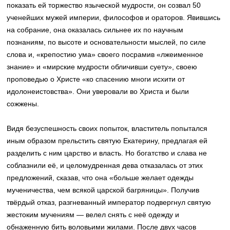
показать ей торжество языческой мудрости, он созвал 50
ученейших мужей империи, философов и ораторов. Явившись
на собрание, она оказалась сильнее их по научным
познаниям, по высоте и основательности мыслей, по силе
слова и, «крепостию ума» своего посрамив «лжеименное
знание» и «мирские мудрости обличивши суету», своею
проповедью о Христе «ко спасению многи исхити от
идолонеистовства». Они уверовали во Христа и были
сожжены.
Видя безуспешность своих попыток, властитель попытался
иным образом прельстить святую Екатерину, предлагая ей
разделить с ним царство и власть. Но богатство и слава не
соблазнили её, и целомудренная дева отказалась от этих
предложений, сказав, что она «больше желает одежды
мученичества, чем всякой царской багряницы». Получив
твёрдый отказ, разгневанный император подвергнул святую
жестоким мучениям — велел снять с неё одежду и
обнаженную бить воловьими жилами. После двух часов