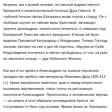
безумна, как и всякий человек, не омытый водами святого
Крещения и незапечатленный печатью Духа Святого. В
глубокой печали святая Екатерина вновь пошла к старцу. Он с
любовью научил ее тайнам веры Христовой, заповедал
хранить целомудрие, непрестанно молиться, и совершил над
Екатериной Таинство святого Крещения. И вновь ей было
видение Пресвятой Богородицы с Младенцем. Теперь Господь
ласково смотрел на нее и дал ей перстень, обручив ее Себе.
Когда видение кончилось и святая пробудилась от сна, на руке
ее светилось кольцо — дар Небесного Жениха.
Как раз в это время в Александрию на пышное языческое
празднество прибыл сам император Максимин Даза (305-313
г.г.). Крики жертвенных животных, дым и смрад непрестанно
пылавших жертвенников, гомон толпы на ристалищах
наполняли Александрию. Приносились и человеческие жертвы
— на смерть в огне обрекали исповедников Христа, не
отступивших от Него под пытками. Время жизни св. Екатерины