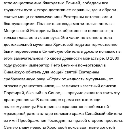
вспомоществуемые благодатью Божией, победили все
трудности пути и скоро достигли ее вершины, где и обрели
святые мощи великомученицы Екатерины нетленными и
благоухающими. Положить их сюда могли только ангелы.
Мощи святой Екатерины были обретены не полностью, а
только глава ее и левая рука. Эти части нетленного тела
достохвальной мученицы Христовой тогда же торжественно
были перенесены в Синайскую обитель и доселе почивают в
этом замечательном по своей древности монастыре. В 1689
году русский император Петр Великий пожертвовал в
Синайскую обитель для мощей святой Екатерины
среброкованную раку. «Страх от жадности мусульман, от
огласки путешественников, — замечает известный епископ
Порфирий, бывший на Синае, — приучил синаитов таить эту
драгоценность». В настоящее время святые мощи
великомученицы Екатерины сохраняются в небольшой
мраморной раке в алтаре великого храма Синайской обители
во имя Преображения Господня, на правой стороне престола.
Святую главу невесты Христовой покрывает ныне золотой