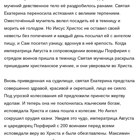
мучений девственное тело её раздробилось ранами. Святая
Екатерина переносила истязания с великим терпением.
Ожесточённый мучитель велел посадить её в темницу и
морить её голодом. Но Иисус Христос не оставил своей
невесты без попечения и каждый день посылал ей с ангелом
пищу, и Сам посетил узницу, вдохнув в неё крепость. Когда
императрица Августа в сопровождении воеводы Порфирия с
отрядом воинов пришла в темницу Святая мученица раскрыла
пришедшим христианское учение, и они уверовали во Христа.
Вновь приведенная на судилище, святая Екатерина предстала
совершенно здравой, красивой и окрепшей, лицо ее сияло.
Под угрозой колесования ей предложили принести жертву
идолам. И теперь она не поклонилась языческим богам,
исповедала Христа и сама пошла к колесам. Но Ангел
сокрушил орудия казни. Увидев это чудо, императрица Августа
и царедворец Порфирий с 200 воинами перед всеми
исповедали веру во Христа и были обезглавлены. Максимин