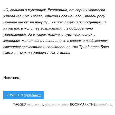
«О, великая в мученицех, Екатерино, от горних чертогов
узрела Жениха Твоего, Христа Бога нашего. Пролей росу
молитв твоих на ниву душ наших, сухую и истощенную, и
научи нас в молитве возрастати и в добродетели
укреплятися, да в наших мыслях и чувствах, делах и
желаниях, молитвах и песнопениях, в слезах и воздыханиях
святится пречестное и великолепное имя Триединаго Бога,
Отца и Сына и Святаго Духа. Аминь».
Источник:
POSTED IN
праздники
TAGGED
мышление
,
христианство
. BOOKMARK THE
permalink
.