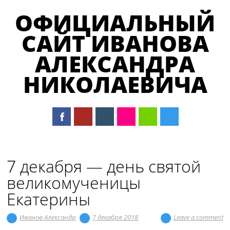
ОФИЦИАЛЬНЫЙ
САЙТ ИВАНОВА
АЛЕКСАНДРА
НИКОЛАЕВИЧА
Main menu
Skip
to
7 декабря — день святой
content
великомученицы
Екатерины
Иванов Александр
7 декабря 2018
Leave a comment