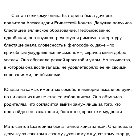
Святая великомученица Екатерина была дочерью
правителя Александрии Египетской Конста. Девушка получила
блестящее эллинское образование. Необыкновенно
одарённая, она изучала греческую и римскую литературу,
блестяще знала словесность и философию, даже «по
врачебным умудрившися письменем», «врачев книги добре
уведе». Она обладала редкой красотой и умом. Но язычество,
в котором она воспиталась, не удовлетворяло ее ни своими
верованиями, ни обычаями.
Юноши из самых именитых семейств империи искали ее руки,
но ни один из них не стал ее избранником. Она объявила
родителям, что согласится выйти замуж лишь за того, кто
превзойдет ее в знатности, богатстве, красоте и мудрости.
Мать святой Екатерины была тайной христианкой. Она повела
девушку за советом к своему духовному отцу, святому старцу,