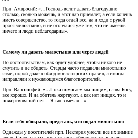
Прп. Амвросий: «…Господь велит давать благодушно
столько, сколько можешь, и этот дар приемлет; а если хочешь
иметь совершенство, то тогда отдай все, да и ходи с рукой,
прося милостыню, и не огорчайся уже тем, что не имеешь
ничего и люди неблагодарны».
Самому ли давать милостыню или через людей
По обстоятельствам, как будет удобнее, чтобы никого не
смутить и не обидеть. Старцы часто подавали милостыню
сами, порой даже в обход монастырских правил, а иногда
направляли к нуждающимся благотворителей.
Прп. Варсонофий: «…Пока помогаем мы нищим, слава Богу,
все хорошо. И на обитель жертвуют, а как нет нищих, то и
пожертвований нет… Я так замечал…»
Если тебя обокрали, представь, что подал милостыню
Однажды у посетителей прп. Нектария унесли все их зимние
вещи. Старец сказал им, что когда обворуют, то не надо