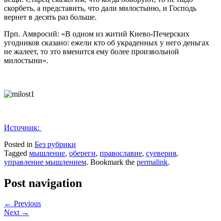
скорбеть, а представить, что дали милостыню, и Господь
вернет в десять раз больше.
Прп. Амвросий: «В одном из житий Киево-Печерских
угодников сказано: ежели кто об украденных у него деньгах
не жалеет, то это вменится ему более произвольной
милостыни».
Источник:
Posted in
Без рубрики
Tagged
мышление
,
обереги
,
православие
,
суеверия
,
управление мышлением
. Bookmark the
permalink
.
Post navigation
← Previous
Next →