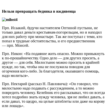
Нельзя превращать бедняка в иждивенца
Прп. Исаакий, будучи настоятелем Оптиной пустыни, не
только давал деньги крестьянам-погорельцам, но и находил
для них работу при монастыре. Так же поступал с теми, кто
попал в трудные обстоятельства, и его предшественник
— прп. Моисей.
Прп. Никон: «На подаяние жить опасно. Можно привыкнуть
к по-прошайничеству. Одно дело — для других просить, а
другое — для себя. Милостыню можно просить в крайней
нужде, но так, чтобы она не послужила поводом для
огорчения кого-либо. За благодетеля, оказавшего помощь,
надо молиться».
Прп. Нектарий (рассказ Н. Павловича): «Он говорил, что
милостыню надо подавать с рассуждением, а то можно
повредить человеку. Келейник его рассказывал, что он всегда
хотел подробно знать нужду человека, зря не любил давать, а
если давал, то щедро, на целые штиблеты или даже на корову
или лошадь».