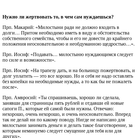
Нужно ли жертвовать то, в чем сам нуждаешься?
Прп. Макарий: «Милостыни ради не должно входить в
долги… Притом необходимо иметь в виду и обстоятельства
собственного семейства, чтобы и его не довести до крайнего
положения неосновательною и необдуманною щедростью…».
Прп. Иосиф: «Подавать… милостыню нуждающимся следует
по силе и возможности».
Прп. Иосиф: «На трапезу дать, и на больницу пожертвовать, и
долг уплатить — это все хорошо. Но и себя не надо оставлять
без копейки на необходимые нужды, а то как бы не пожалеть
после».
Прп. Амвросий: «Ты спрашиваешь, хорошо ли сделала,
занявши для странницы пять рублей и отдавши ей новые
сапоги П., которые ей самой были нужны. Отвечаю:
нехорошо, очень нехорошо, и очень неосновательно. Вперед
так не делай ни по какому поводу. Нигде не написано для
милостыни занимать деньги и делать такое благотворение, за
которым неминуемо следует смущение для тебя или для
других».