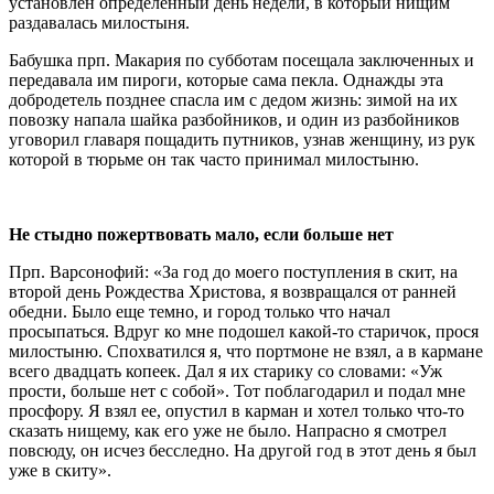
установлен определенный день недели, в который нищим
раздавалась милостыня.
Бабушка прп. Макария по субботам посещала заключенных и
передавала им пироги, которые сама пекла. Однажды эта
добродетель позднее спасла им с дедом жизнь: зимой на их
повозку напала шайка разбойников, и один из разбойников
уговорил главаря пощадить путников, узнав женщину, из рук
которой в тюрьме он так часто принимал милостыню.
Не стыдно пожертвовать мало, если больше нет
Прп. Варсонофий: «За год до моего поступления в скит, на
второй день Рождества Христова, я возвращался от ранней
обедни. Было еще темно, и город только что начал
просыпаться. Вдруг ко мне подошел какой-то старичок, прося
милостыню. Спохватился я, что портмоне не взял, а в кармане
всего двадцать копеек. Дал я их старику со словами: «Уж
прости, больше нет с собой». Тот поблагодарил и подал мне
просфору. Я взял ее, опустил в карман и хотел только что-то
сказать нищему, как его уже не было. Напрасно я смотрел
повсюду, он исчез бесследно. На другой год в этот день я был
уже в скиту».