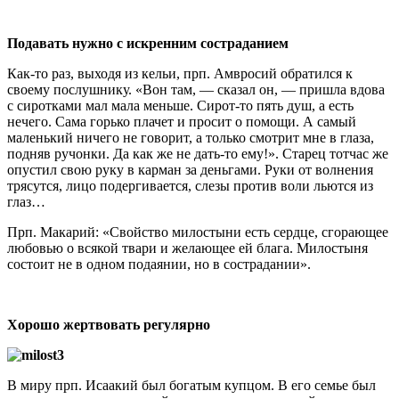
Подавать нужно с искренним состраданием
Как-то раз, выходя из кельи, прп. Амвросий обратился к
своему послушнику. «Вон там, — сказал он, — пришла вдова
с сиротками мал мала меньше. Сирот-то пять душ, а есть
нечего. Сама горько плачет и просит о помощи. А самый
маленький ничего не говорит, а только смотрит мне в глаза,
подняв ручонки. Да как же не дать-то ему!». Старец тотчас же
опустил свою руку в карман за деньгами. Руки от волнения
трясутся, лицо подергивается, слезы против воли льются из
глаз…
Прп. Макарий: «Свойство милостыни есть сердце, сгорающее
любовью о всякой твари и желающее ей блага. Милостыня
состоит не в одном подаянии, но в сострадании».
Хорошо жертвовать регулярно
В миру прп. Исаакий был богатым купцом. В его семье был